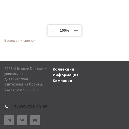
-
+
100%
Возврат к списку
2026 © Bronze De Luxe —
Коллекции
уникальная
Информация
дизайнерская
Компания
сантехника из бронзы.
Сделано в -
devsol.ru
+7 (495) 741-80-85