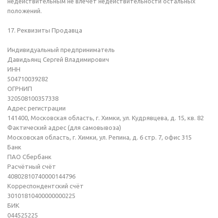
недействительным не влечёт недействительности остальных
положений.
17. Реквизиты Продавца
Индивидуальный предприниматель
Давидьянц Сергей Владимирович
ИНН
504710039282
ОГРНИП
320508100357338
Адрес регистрации
141400, Московская область, г. Химки, ул. Кудрявцева, д. 15, кв. 82
Фактический адрес (для самовывоза)
Московская область, г. Химки, ул. Репина, д. 6 стр. 7, офис 315
Банк
ПАО Сбербанк
Расчётный счёт
40802810740000144796
Корреспондентский счёт
30101810400000000225
БИК
044525225