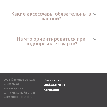
Какие аксессуары обязательны в
ванной?
На что ориентироваться при
подборе аксессуаров?
2026 © Bronze De Luxe —
Коллекции
уникальная
Информация
дизайнерская
Компания
сантехника из бронзы.
Сделано в -
devsol.ru