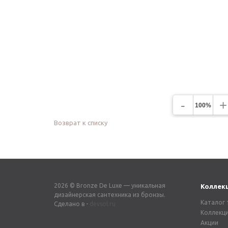
-
+
100%
Возврат к списку
2026 © Bronze De Luxe — уникальная
Коллек
дизайнерская сантехника из бронзы.
Каталог 
Сделано в -
devsol.ru
Коллекц
Акции