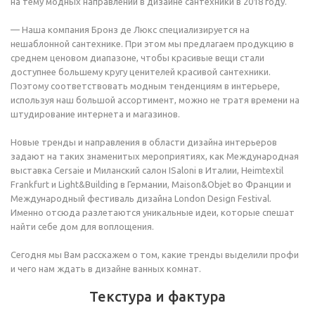
на тему модных направлений в дизайне сантехники в 2018 году.
— Наша компания Бронз де Люкс специализируется на
нешаблонной сантехнике. При этом мы предлагаем продукцию в
среднем ценовом диапазоне, чтобы красивые вещи стали
доступнее большему кругу ценителей красивой сантехники.
Поэтому соответствовать модным тенденциям в интерьере,
используя наш большой ассортимент, можно не тратя времени на
штудирование интернета и магазинов.
Новые тренды и направления в области дизайна интерьеров
задают на таких знаменитых мероприятиях, как Международная
выставка Cersaie и Миланский салон ISaloni в Италии, Heimtextil
Frankfurt и Light&Building в Германии, Maison&Objet во Франции и
Международный фестиваль дизайна London Design Festival.
Именно отсюда разлетаются уникальные идеи, которые спешат
найти себе дом для воплощения.
Сегодня мы Вам расскажем о том, какие тренды выделили профи
и чего нам ждать в дизайне ванных комнат.
Текстура и фактура