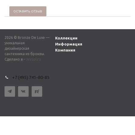
ОСТАВИТЬ ОТЗЫВ
2026 © Bronze De Luxe —
Коллекции
уникальная
Информация
дизайнерская
Компания
сантехника из бронзы.
Сделано в -
devsol.ru
+7 (495) 741-80-85