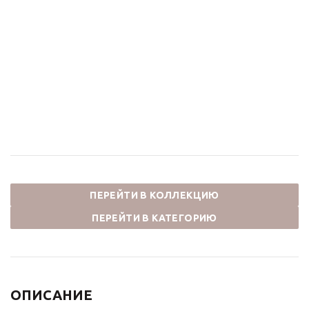
Раковина накладная
Раковина накладная
(умывальник) с донным
умывальник
клапаном МУРАНО 4035
ФЕСТИВАЛЬ 2231
цветная
цветная
27 500
₽
25 982
₽
ПЕРЕЙТИ В КОЛЛЕКЦИЮ
ПЕРЕЙТИ В КАТЕГОРИЮ
ОПИСАНИЕ