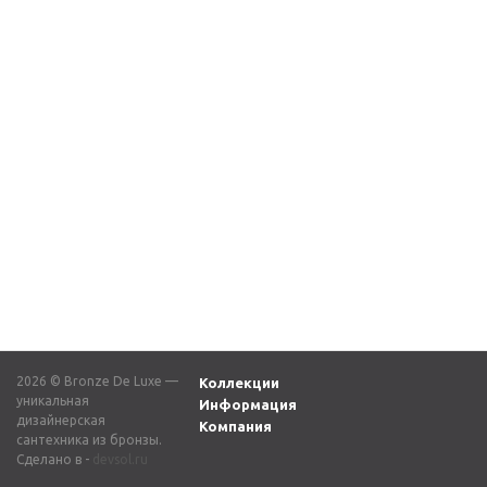
Ерш подвесной
Ерш подвесной
туалетный Z25010
ВИНДЗОР K25010/1
ВИНДЗОР бронза
бронза
8 894
₽
8 894
₽
2026 © Bronze De Luxe —
Коллекции
уникальная
Информация
дизайнерская
Компания
сантехника из бронзы.
Сделано в -
devsol.ru