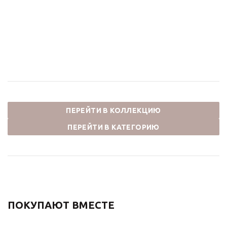
(излив резной 20 см,
(излив 25 см, душ
душ ДВОЙНОЙ
ДВОЙНОЙ ЦВЕТОК)
ЦВЕТОК)10120PF/1
10120DDF ВИНДЗОР
ВИНДЗОР
70 894
₽
70 894
₽
ПЕРЕЙТИ В КОЛЛЕКЦИЮ
ПЕРЕЙТИ В КАТЕГОРИЮ
ПОКУПАЮТ ВМЕСТЕ