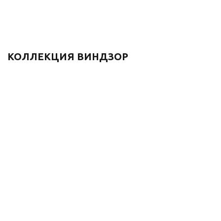
КОЛЛЕКЦИЯ ВИНДЗОР
Комплект для ванной и
Комплект для ванной и
душа одноручковый
душа одноручковый