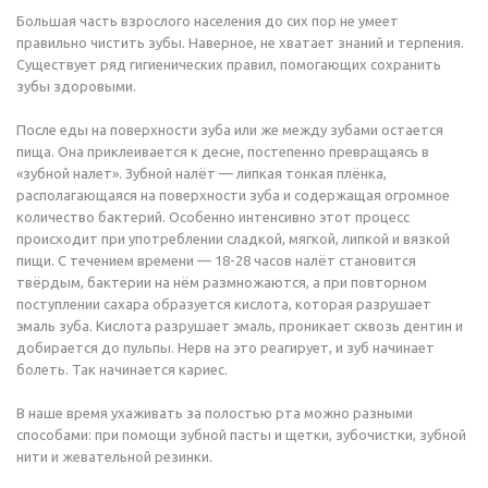
Большая часть взрослого населения до сих пор не умеет
правильно чистить зубы. Наверное, не хватает знаний и терпения.
Существует ряд гигиенических правил, помогающих сохранить
зубы здоровыми.
После еды на поверхности зуба или же между зубами остается
пища. Она приклеивается к десне, постепенно превращаясь в
«зубной налет». Зубной налёт — липкая тонкая плёнка,
располагающаяся на поверхности зуба и содержащая огромное
количество бактерий. Особенно интенсивно этот процесс
происходит при употреблении сладкой, мягкой, липкой и вязкой
пищи. С течением времени — 18-28 часов налёт становится
твёрдым, бактерии на нём размножаются, а при повторном
поступлении сахара образуется кислота, которая разрушает
эмаль зуба. Кислота разрушает эмаль, проникает сквозь дентин и
добирается до пульпы. Нерв на это реагирует, и зуб начинает
болеть. Так начинается кариес.
В наше время ухаживать за полостью рта можно разными
способами: при помощи зубной пасты и щетки, зубочистки, зубной
нити и жевательной резинки.