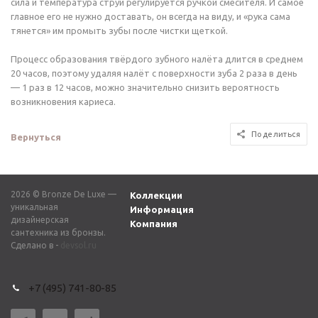
сила и температура струи регулируется ручкой смесителя. И самое
главное его не нужно доставать, он всегда на виду, и «рука сама
тянется» им промыть зубы после чистки щеткой.
Процесс образования твёрдого зубного налёта длится в среднем
20 часов, поэтому удаляя налёт с поверхности зуба 2 раза в день
— 1 раз в 12 часов, можно значительно снизить вероятность
возникновения кариеса.
Поделиться
Вернуться
2026 © Bronze De Luxe —
Коллекции
уникальная
Информация
дизайнерская
Компания
сантехника из бронзы.
Сделано в -
devsol.ru
+7 (495) 741-80-85