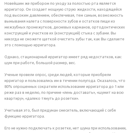
Новейшим же прибором по уходу за полостью рта является
ирригатор. Он создает мощную струю жидкости, находящейся
под высоким давлением, обеспечивая, тем самым, возможность
вымывания налета с поверхности зубов и остатков пищи из
межзубных промежутков, десневых карманов, ортодонтических
конструкций и участков их (конструкций) стыка с зубами. Вы
никогда не сможете щеткой очистить зубы так, как Вы сделаете
это с помощью ирригатора.
Однако, стационарный ирригатор имеет ряд недостатков, как:
шум при работе, большой размер, вес.
Ученые провели опрос, среди людей, которые приобрели
ирригатор и пользовались им в течении полугода. Оказалось, что
80% опрошенных сократили использование ирригатора до 1 или
реже раз в неделю, по причине «лень доставать», «шумит на всю
квартиру», «далеко тянуть до розетки».
Учитывая это, был придуман смеситель, включающий с себя
функцию ирригатора.
Его не нужно подключать к розетке, нет шума при использовании,