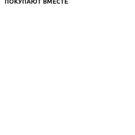
ПОКУПАЮТ ВМЕСТЕ
Донный клапан для
Гигиенический душ со
раковины 1001/1C без
смесителем 1760 ЛОФ
перелива, хром
3253CC матовый хром
2 640
₽
31 460
₽