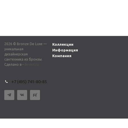
ЛИБЕРТИ 501BG
форма ЛИБЕРТИ 501G
золотой
графит
26 255
₽
26 255
₽
2026 © Bronze De Luxe —
Коллекции
уникальная
Информация
дизайнерская
Компания
сантехника из бронзы.
Сделано в -
devsol.ru
+7 (495) 741-80-85