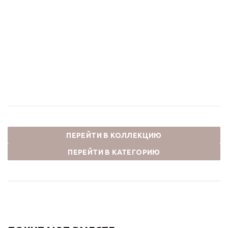
Душевой комплект
Душевой комплект
встраиваемый
встраиваемый
ЛИБЕРТИ 5011GG-F
ЛИБЕРТИ 5011GG-S
графит
графит
79 596
₽
71 280
₽
ПЕРЕЙТИ В КОЛЛЕКЦИЮ
ПЕРЕЙТИ В КАТЕГОРИЮ