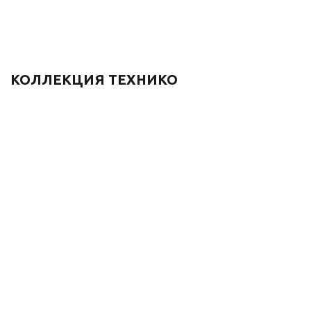
КОЛЛЕКЦИЯ ТЕХНИКО
Решетка для трапа
Встраиваемый излив
HL3121 Seine из
для ванны 15816,