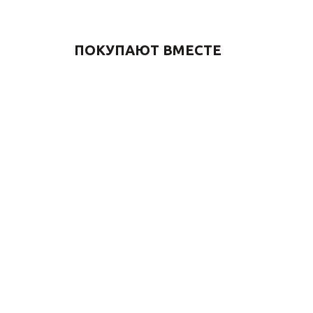
ПОКУПАЮТ ВМЕСТЕ
Петля для душевых
Гигиениче
кабин WINDSOR&ROYAL
смесител
1818 бронза
10136 бро
5 000
₽
38 115
₽