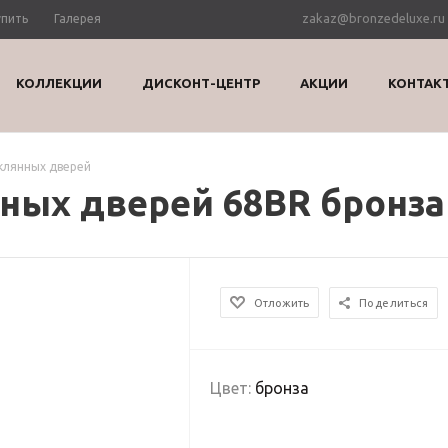
zakaz@bronzedeluxe.ru
упить
Галерея
КОЛЛЕКЦИИ
ДИСКОНТ-ЦЕНТР
АКЦИИ
КОНТАК
еклянных дверей
нных дверей 68BR бронза
Отложить
Поделиться
Цвет:
бронза