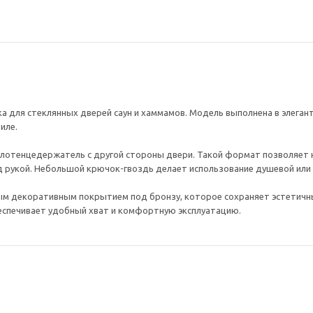
чка для стеклянных дверей саун и хаммамов. Модель выполнена в элега
иле.
олотенцедержатель с другой стороны двери. Такой формат позволяет 
д рукой. Небольшой крючок-гвоздь делает использование душевой или
вым декоративным покрытием под бронзу, которое сохраняет эстетичн
беспечивает удобный хват и комфортную эксплуатацию.