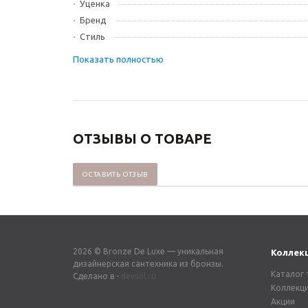
Уценка
Бренд
Стиль
ОТЗЫВЫ О ТОВАРЕ
ОСТАВИТЬ ОТЗЫВ
2026 © Bronze De Luxe — уникальная
Коллек
дизайнерская сантехника из бронзы.
Каталог 
Сделано в -
devsol.ru
Коллекц
Акции