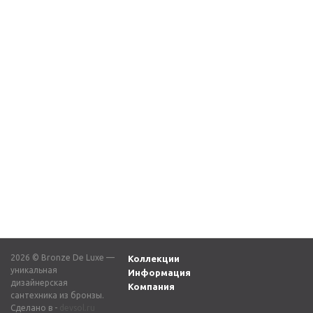
Кран для бани 21990/1
Кран для бани 21600
бронза
бронза
7 150
₽
7 150
₽
2026 © Bronze De Luxe —
Коллекции
уникальная
Информация
дизайнерская
Компания
сантехника из бронзы.
Сделано в -
devsol.ru