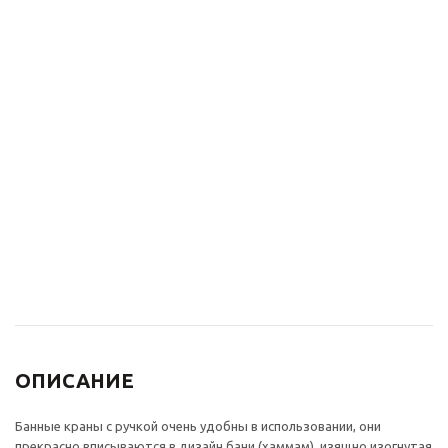
Донный клапан без
Трап для душа
перелива для раковины
вертикальный
Bronze de Luxe
регулируемый,
ВИНДЗОР 21984/1
магнитный сухой
бронза
затвор, дизайн-
решетка Узоры Bronze
5 280
₽
de Luxe 21962-5902
бронза, латунь
7 700
₽
ОПИСАНИЕ
Банные краны с ручкой очень удобны в использовании, они
прекрасно вписываются в дизайн бани (хаммам), изящно изогнутая