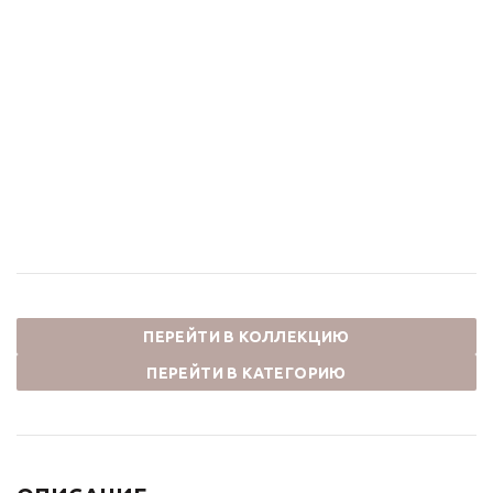
Душевая система
Смеситель для
встраиваемая с
раковины ОМГ! 9008W-
тропическим душем и
R белый красный
термостатом ОМГ!
27 500
₽
1011W белый
71 500
₽
ПЕРЕЙТИ В КОЛЛЕКЦИЮ
ПЕРЕЙТИ В КАТЕГОРИЮ