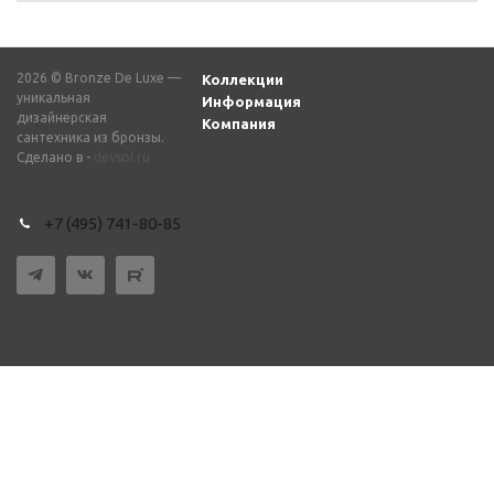
2026 © Bronze De Luxe —
Коллекции
уникальная
Информация
дизайнерская
Компания
сантехника из бронзы.
Сделано в -
devsol.ru
+7 (495) 741-80-85