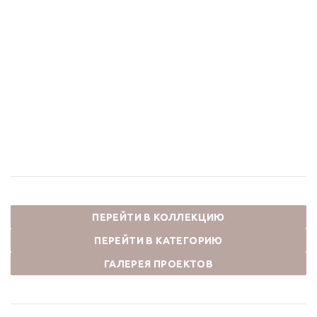
Душевая стойка
Смеситель для
каскадный излив
раковины чаши АЙКОН
АЙКОН 80112CG
2041CG золотой
золотой
35 899
₽
58 333
₽
ПЕРЕЙТИ В КОЛЛЕКЦИЮ
ПЕРЕЙТИ В КАТЕГОРИЮ
ГАЛЕРЕЯ ПРОЕКТОВ