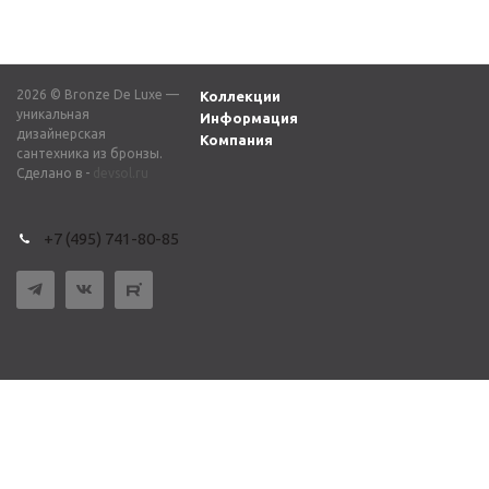
2026 © Bronze De Luxe —
Коллекции
уникальная
Информация
дизайнерская
Компания
сантехника из бронзы.
Сделано в -
devsol.ru
+7 (495) 741-80-85