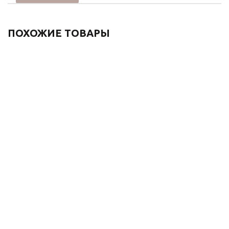
ПОХОЖИЕ ТОВАРЫ
Душевой комплект
Душевой комплект
встраиваемый 1760
встраиваемый 1506LG
ЛОФТ 6630CG золотой
золотой
77 963
₽
71 720
₽