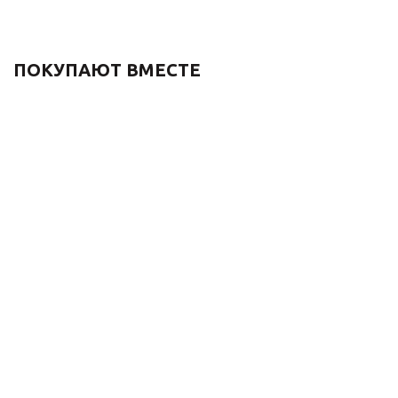
ПОКУПАЮТ ВМЕСТЕ
Гигиенический душ
Донный клапан для
встраиваемый с полкой
раковины Bronze de
со смесителем СКАНДИ
Luxe СКАНДИ 21971BR 
708BR бронза
переливом, бронза