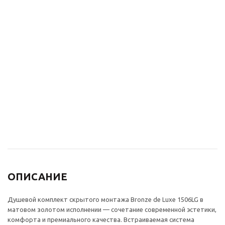
Раковина накладная
Сифон для раковины
умывальник ЛАЦИО
Bronze de Luxe СКАНД
1061BM мраморный
201BR бронза
цвет
8 415
₽
22 000
₽
ОПИСАНИЕ
Душевой комплект скрытого монтажа Bronze de Luxe 1506LG в
матовом золотом исполнении — сочетание современной эстетики,
комфорта и премиального качества. Встраиваемая система