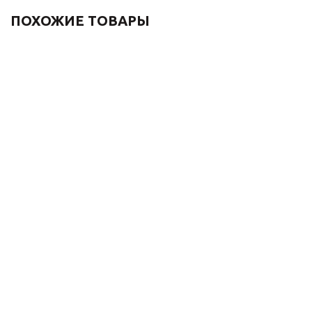
ПОХОЖИЕ ТОВАРЫ
Душевой комплект
Комплект для ванны и
встраиваемый 1760
душа встраиваемый
ЛОФТ 6630CG золотой
АЙКОН 3009CBG
золотой
77 963
₽
72 966
₽