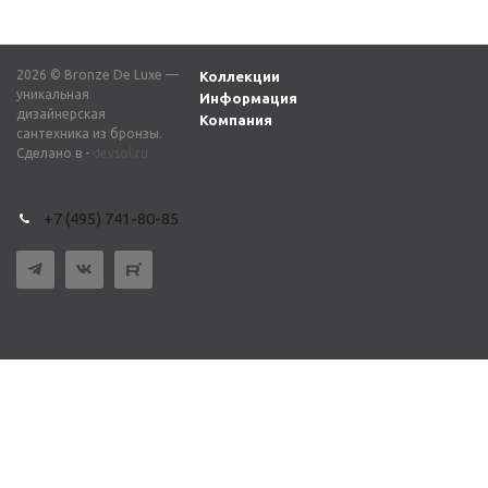
2026 © Bronze De Luxe —
Коллекции
уникальная
Информация
дизайнерская
Компания
сантехника из бронзы.
Сделано в -
devsol.ru
+7 (495) 741-80-85