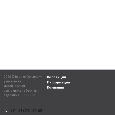
Душевой комплект
Душевой комплект
встраиваемый СКАНДИ
встраиваемый
14582C хром
ЛИБЕРТИ 5011GG-L
графит
57 200
₽
62 370
₽
2026 © Bronze De Luxe —
Коллекции
уникальная
Информация
дизайнерская
Компания
сантехника из бронзы.
Сделано в -
devsol.ru
+7 (495) 741-80-85