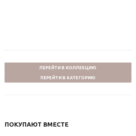
Душевой комплект
Смеситель для ванны и
ЯСМИНА NT800/B03-2
душа YASMINA T800/B0
хром
хром
28 600
₽
11 000
₽
ПЕРЕЙТИ В КОЛЛЕКЦИЮ
ПЕРЕЙТИ В КАТЕГОРИЮ
ПОКУПАЮТ ВМЕСТЕ