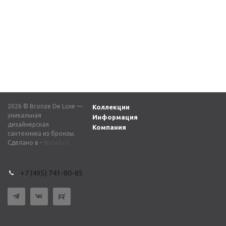
Ручка для смесителя 64
Ручка для смесителя 6
бронза
хром
1 100
₽
1 100
₽
2026 © Bronze De Luxe —
Коллекции
уникальная
Информация
дизайнерская
Компания
сантехника из бронзы.
Сделано в -
devsol.ru
+7 (495) 741-80-85