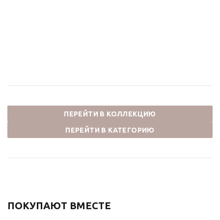
Душевой комплект
Душевой комплект
ЯСМИНА NT800/B03-2
ЯСМИНА NT800/B03
хром
хром
28 600
₽
28 600
₽
ПЕРЕЙТИ В КОЛЛЕКЦИЮ
ПЕРЕЙТИ В КАТЕГОРИЮ
ПОКУПАЮТ ВМЕСТЕ