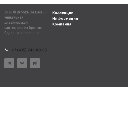
2026 © Bronze De Luxe —
Коллекции
уникальная
Информация
дизайнерская
Компания
сантехника из бронзы.
Сделано в -
devsol.ru
+7 (495) 741-80-85