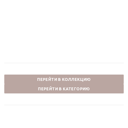
Комплект для ванной и
Комплект для ванной и
душа одноручковый
душа одноручковый
(излив резной 20 см,
(излив 25 см, душ
душ ДВОЙНОЙ
ДВОЙНОЙ ЦВЕТОК)
ЦВЕТОК)10120PF/1
10120DDF ВИНДЗОР
ВИНДЗОР
70 894
₽
70 894
₽
ПЕРЕЙТИ В КОЛЛЕКЦИЮ
ПЕРЕЙТИ В КАТЕГОРИЮ