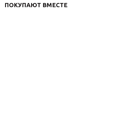
ПОКУПАЮТ ВМЕСТЕ
Кран для бани 21974/1
Донный клапан для
бронза
раковины Bronze de
Luxe СКАНДИ 21971/1B
5 280
₽
без перелива, бронза
4 510
₽