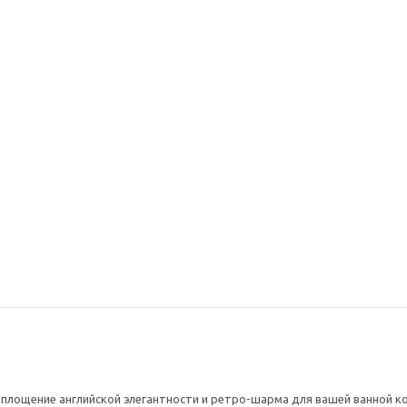
комплект
Гигиенический душ со
Гигиени
10137DF
смесителем ВИНДЗОР
встраив
10136 бронза
смесит
702BR б
38 115
₽
20 570
 воплощение английской элегантности и ретро-шарма для вашей ванной