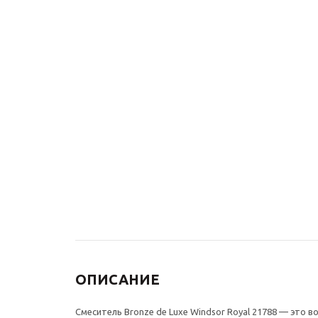
Донный клапан для
Душевой 
раковины Bronze de
ВИНДЗОР 
Luxe СКАНДИ 21971/1BR
бронза
без перелива, бронза
67 973
₽
4 510
₽
ОПИСАНИЕ
Смеситель Bronze de Luxe Windsor Royal 21788 — это