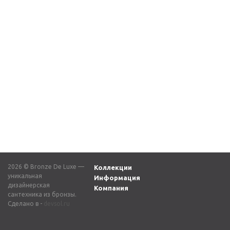
Кран для бани 21978/1
Кран для бани 21974/1
бронза
бронза
5 280
₽
5 280
₽
2026 © Bronze De Luxe —
Коллекции
уникальная
Информация
дизайнерская
Компания
сантехника из бронзы.
Сделано в -
devsol.ru