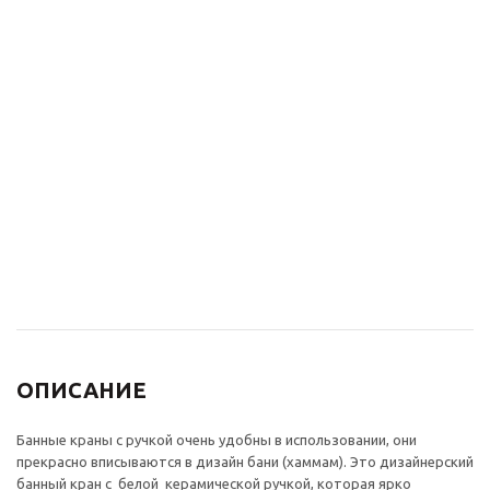
Донный клапан для
Сифон для раковины
раковины СКАНДИ
Bronze de Luxe СКАНД
21971/1B без перелива,
201B черный
черный
5 467
₽
7 810
₽
4 510
₽
-
30
%
Экономия
2 343
₽
ОПИСАНИЕ
Банные краны с ручкой очень удобны в использовании, они
прекрасно вписываются в дизайн бани (хаммам). Это дизайнерский
банный кран с белой керамической ручкой, которая ярко