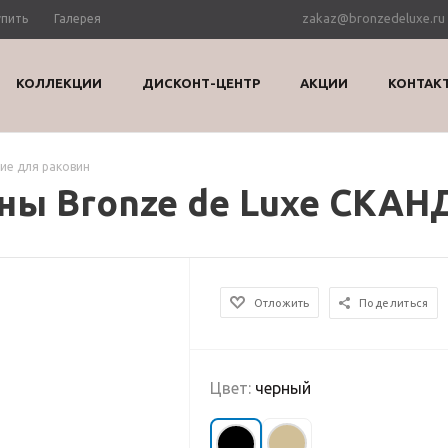
zakaz@bronzedeluxe.ru
упить
Галерея
КОЛЛЕКЦИИ
ДИСКОНТ-ЦЕНТР
АКЦИИ
КОНТАК
е для раковин
ны Bronze de Luxe СКАН
Отложить
Поделиться
Цвет:
черный