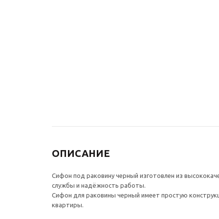
Донный клапан для
Кран для 
раковины СКАНДИ
черный
21971/1B без перелива,
6 380
₽
черный
4 510
₽
ОПИСАНИЕ
Сифон под раковину черный изготовлен из высококаче
службы и надёжность работы.
Сифон для раковины черный имеет простую конструкц
квартиры.