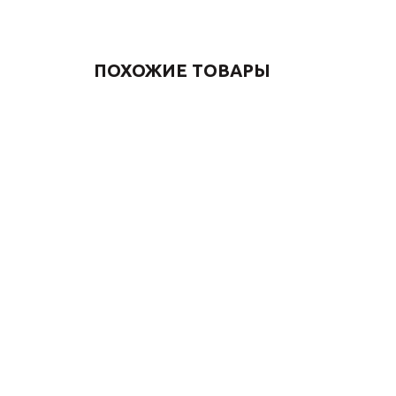
ПОХОЖИЕ ТОВАРЫ
Сифон для раковины
Bronze de Luxe СКАНДИ
201BR бронза