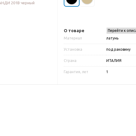
О товаре
Перейти к опис
Материал
латунь
Установка
под раковину
Страна
ИТАЛИЯ
Гарантия, лет
1