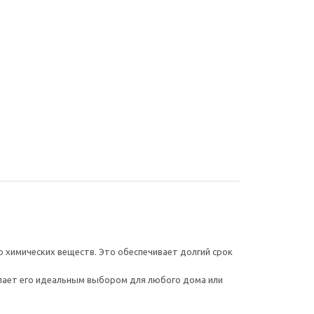
ль для
Душевой лоток
Раков
ны СКАНДИ
AVANTGARDE 80521B
накла
ерный
черный
БЛЭК 
черная
₽
22 264
₽
28 64
ю химических веществ. Это обеспечивает долгий срок
елает его идеальным выбором для любого дома или