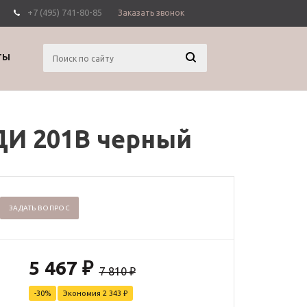
+7 (495) 741-80-85
Заказать звонок
Вход
Регистрация
ТЫ
ДИ 201B черный
ЗАДАТЬ ВОПРОС
5 467
₽
7 810
₽
-
30
%
Экономия
2 343
₽