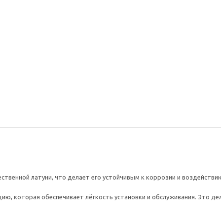
бани 13262/1
Раковина керамическая
Смесите
накладная умывальник
ракови
МАРРАКЕШ 1008G серая
9015B ч
22 264
₽
27 060
ственной латуни, что делает его устойчивым к коррозии и воздействи
ию, которая обеспечивает лёгкость установки и обслуживания. Это д