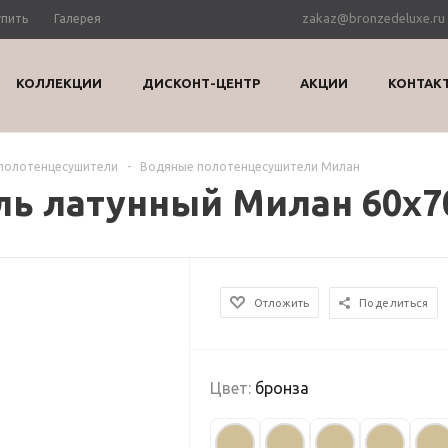
zakaz@bronzedeluxe.ru
упить
Галерея
КОЛЛЕКЦИИ
ДИСКОНТ-ЦЕНТР
АКЦИИ
КОНТАК
полотенцесушители
-
Водяные полотенцесушители Милан
ь латунный Милан 60х70
Отложить
Поделиться
Цвет:
бронза