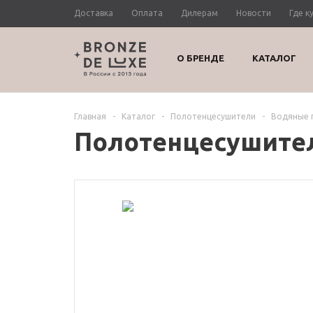
Доставка
Оплата
Дилерам
Новости
Где к
О БРЕНДЕ
КАТАЛОГ
Главная
-
Каталог
-
Полотенцесушители
-
Водяные 
Полотенцесушител