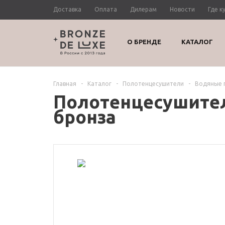
Доставка
Оплата
Дилерам
Новости
Где к
О БРЕНДЕ
КАТАЛОГ
Главная
-
Каталог
-
Полотенцесушители
-
Водяные 
Полотенцесушител
бронза