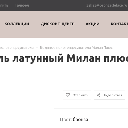
zakaz@bronzedeluxe.ru
упить
Галерея
КОЛЛЕКЦИИ
ДИСКОНТ-ЦЕНТР
АКЦИИ
КОНТАК
полотенцесушители
-
Водяные полотенцесушители Милан Плюс
ь латунный Милан плюс 
Отложить
Поделиться
Цвет:
бронза