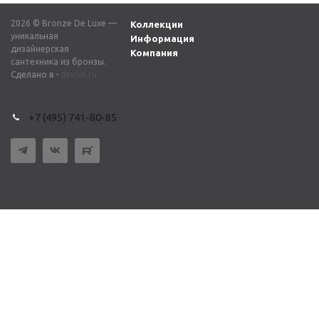
2026 © Bronze De Luxe —
Коллекции
уникальная
Информация
дизайнерская
Компания
сантехника из бронзы.
Сделано в -
devsol.ru
+7 (495) 741-80-85