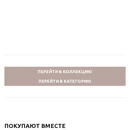
встраиваемый СКАНДИ
встраиваемый
14582-501B черный
тропический душ с
потолка СКАНДИ
56 210
₽
80 300
₽
14582/1B черный
-
30
%
Экономия
24 090
₽
42 504
₽
60 720
₽
-
30
%
Экономия
18 216
₽
ПЕРЕЙТИ В КОЛЛЕКЦИЮ
ПЕРЕЙТИ В КАТЕГОРИЮ
ПОКУПАЮТ ВМЕСТЕ