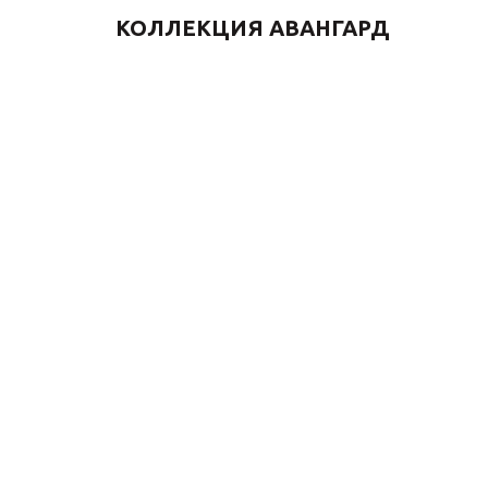
КОЛЛЕКЦИЯ АВАНГАРД
Душевая стойка
Душевая 
АВАНГАРД 2039RGB
АВАНГАРД
черный розовое золото
черный
57 750
₽
57 750
₽
82 500
₽
-
30
%
Экономия
24 750
₽
-
30
%
Эко