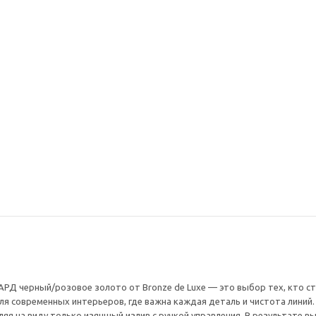
лапан для
Душевая стойка
Душевой
 СКАНДИ
каскадный излив
встраив
без перелива,
АЙКОН 80112CB черный
ЛОФТ 66
39 311
₽
54 574
56 158
₽
-
30
%
Экономия
16 847
₽
-
30
%
Э
Д черный/розовое золото от Bronze de Luxe — это выбор тех, кто ст
я современных интерьеров, где важна каждая деталь и чистота линий.
я на виду только изящный излив с ручкой управления. В результате вы