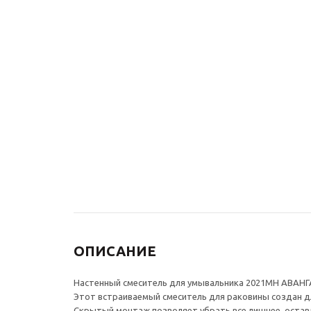
Гигиенический душ с
Донный к
полкой со смесителем
раковины
СКАНДИ 708/1B черный
21971/1B 
черный
18 095
₽
25 850
₽
4 510
₽
-
30
%
Экономия
7 755
₽
ОПИСАНИЕ
Настенный смеситель для умывальника 2021MH АВАНГАР
Этот встраиваемый смеситель для раковины создан дл
Скрытый монтаж позволяет убрать все лишнее, оставля