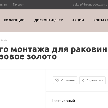
zakaz@bronzedeluxe.ru
упить
Галерея
КОЛЛЕКЦИИ
ДИСКОНТ-ЦЕНТР
АКЦИИ
КОНТАК
овины
го монтажа для ракови
зовое золото
Отложить
Поделиться
Цвет:
черный