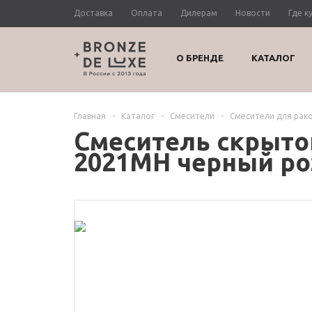
Доставка
Оплата
Дилерам
Новости
Где к
О БРЕНДЕ
КАТАЛОГ
Главная
-
Каталог
-
Смесители
-
Смесители для рак
Смеситель скрыто
2021MH черный ро