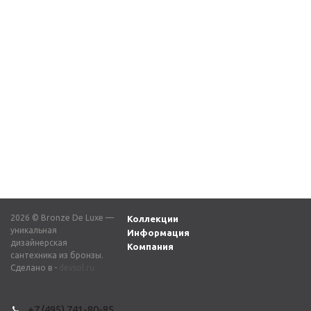
Встраиваемый излив
Встраиваемый излив
для ванны 1458, бронза
для ванны поворотный
с узорами на корпусе
7 260
₽
15815, латунь
7 260
₽
2026 © Bronze De Luxe —
Коллекции
уникальная
Информация
дизайнерская
Компания
сантехника из бронзы.
Сделано в -
devsol.ru
+7 (495) 741-80-85