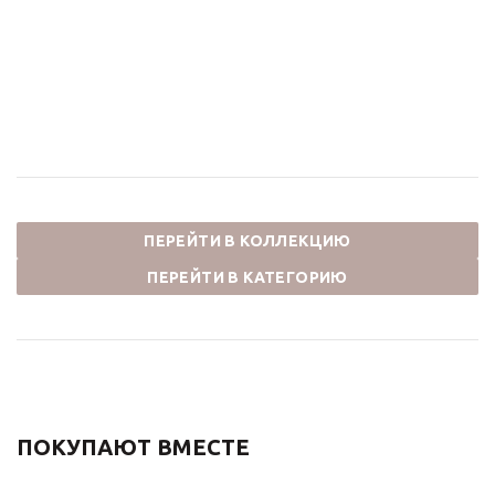
HL3121 Seine из
фиксатор для раковин
высококачественной
54, хром
стали 115х115
3 300
₽
19 800
₽
ПЕРЕЙТИ В КОЛЛЕКЦИЮ
ПЕРЕЙТИ В КАТЕГОРИЮ
ПОКУПАЮТ ВМЕСТЕ