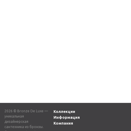
Встраиваемый излив
Излив для душа 20см с
для ванны поворотный
узорами 15815/1 Bronz
с узорами на корпусе
de Luxe
15815, латунь
6 600
₽
7 260
₽
2026 © Bronze De Luxe —
Коллекции
уникальная
Информация
дизайнерская
Компания
сантехника из бронзы.