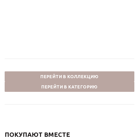
встраиваемый СКАНДИ
смеситель для ванны и
14582-501BR бронза
душа СКАНДИ 11060BR
бронза
82 500
₽
65 648
₽
ПЕРЕЙТИ В КОЛЛЕКЦИЮ
ПЕРЕЙТИ В КАТЕГОРИЮ
ПОКУПАЮТ ВМЕСТЕ