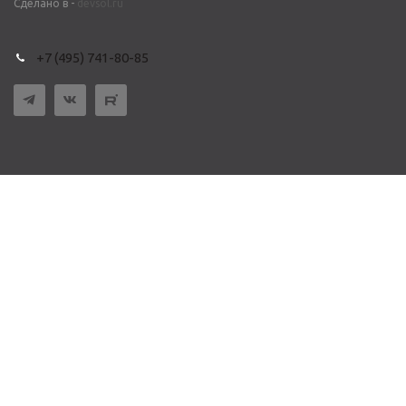
Сделано в -
devsol.ru
+7 (495) 741-80-85