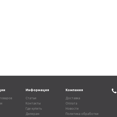
 смесителя 53
Ручка для смесителя 67
Ручка дл
хром
хром
1 100
₽
1 100
₽
ции
Информация
Компания
товаров
Статьи
Доставка
ии
Контакты
Оплата
Где купить
Новости
Дилерам
Политика обработки