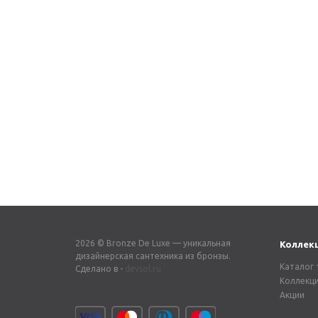
Ручка для смесителя 51
Ручка для
хром
хром
1 100
₽
1 100
₽
2026 © Bronze De Luxe — уникальная
Коллек
дизайнерская сантехника из бронзы.
Каталог 
Сделано в -
devsol.ru
Коллекц
Акции