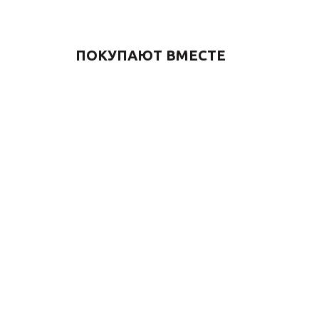
ПОКУПАЮТ ВМЕСТЕ
Смеситель для ванны и
Смеситель
душа СИМПЛ STB980
СИМПЛ SW
хром
7 700
₽
16 500
₽