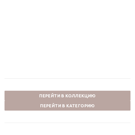
Душевой комплект
Термостатический
встраиваемый СКАНДИ
смеситель для ванны и
14582-501BR бронза
душа СКАНДИ 11060BR
бронза
82 500
₽
65 648
₽
ПЕРЕЙТИ В КОЛЛЕКЦИЮ
ПЕРЕЙТИ В КАТЕГОРИЮ