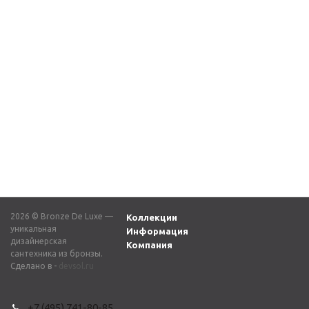
10242 Комплект ручек (2
Комплект ручек (2 шт.)
шт) для смесителя,
для смесителя 10240,
бронза, 55мм
бронза, латунь
1 430
₽
1 320
₽
2026 © Bronze De Luxe —
Коллекции
уникальная
Информация
дизайнерская
Компания
сантехника из бронзы.
Сделано в -
devsol.ru
+7 (495) 741-80-85