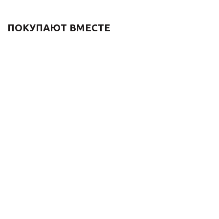
ПОКУПАЮТ ВМЕСТЕ
Термостатический
Набор аксессуаров для
смеситель для ванны и
ванной ФОРЕСТ
душа СКАНДИ 11060BR
107006G золото дерев
бронза
11 110
₽
65 648
₽