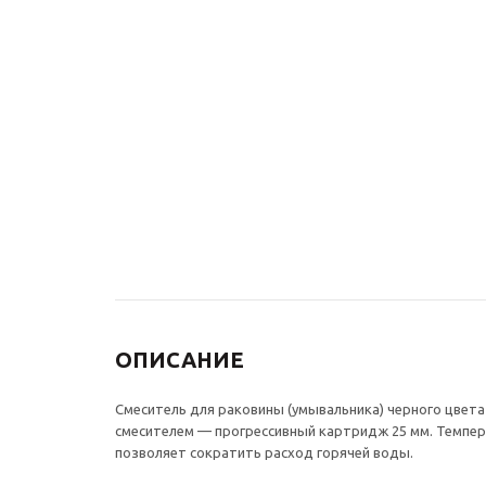
Встраиваемый
Гигиениче
смеситель для
полкой со
раковины АВАНГАРД
СКАНДИ 7
2021RH черный красный
18 095
₽
23 870
₽
34 100
₽
-
30
%
Эко
-
30
%
Экономия
10 230
₽
ОПИСАНИЕ
Смеситель для раковины (умывальника) черного цвета 
смесителем — прогрессивный картридж 25 мм. Темпера
позволяет сократить расход горячей воды.