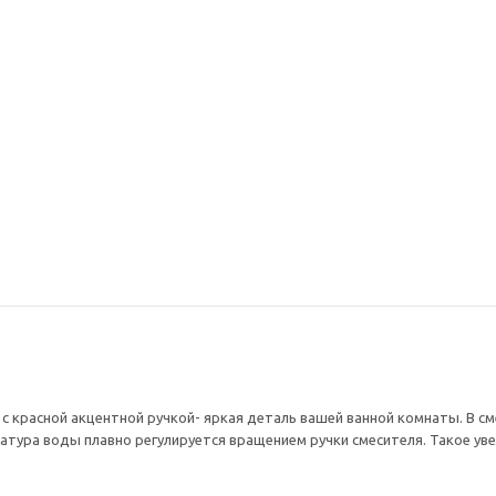
ский душ с
Донный клапан для
Душевая
 смесителем
раковины СКАНДИ
АВАНГА
08/1B черный
21971/1B без перелива,
черный
черный
57 750
25 850
₽
4 510
₽
номия
7 755
₽
-
30
%
Э
с красной акцентной ручкой- яркая деталь вашей ванной комнаты. В с
тура воды плавно регулируется вращением ручки смесителя. Такое ув