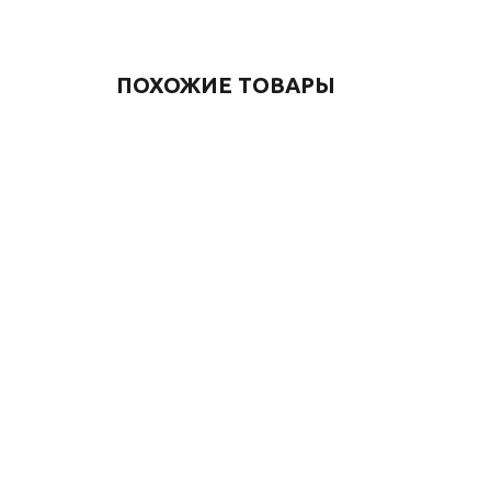
ПОХОЖИЕ ТОВАРЫ
Смеситель для
Смесител
раковины АВАНГАРД
раковины
2010H черный
2010MH ч
15 400
₽
22 000
₽