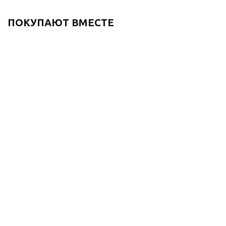
ПОКУПАЮТ ВМЕСТЕ
Донный клапан для
Душевая стойка без
раковины СКАНДИ
излива ФОКУС 24612B
21971/1B без перелива,
черный
черный
35 420
₽
50 600
₽
4 510
₽
-
30
%
Экономия
15 180
₽