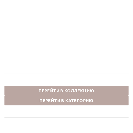
Душевая стойка без
Смеситель для ванны и
излива ФОКУС 24612BG
душа ФОКУС 24603BG
черный
черный
35 420
₽
23 254
₽
50 600
₽
33 220
₽
-
30
%
Экономия
15 180
₽
-
30
%
Экономия
9 966
₽
ПЕРЕЙТИ В КОЛЛЕКЦИЮ
ПЕРЕЙТИ В КАТЕГОРИЮ