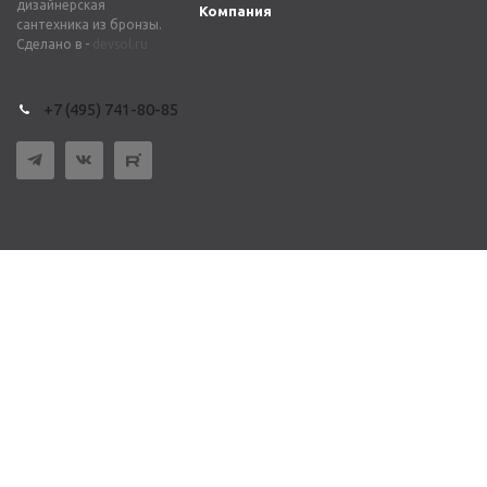
дизайнерская
Компания
сантехника из бронзы.
Сделано в -
devsol.ru
+7 (495) 741-80-85