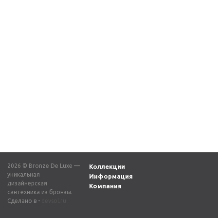
Смеситель для
Смеситель для
раковины ЭЛЕМЕНТ
раковины СКАНДИ
EL02CB хром черный
1451C хром
11 550
₽
13 283
₽
2026 © Bronze De Luxe —
Коллекции
уникальная
Информация
дизайнерская
Компания
сантехника из бронзы.
Сделано в -
devsol.ru