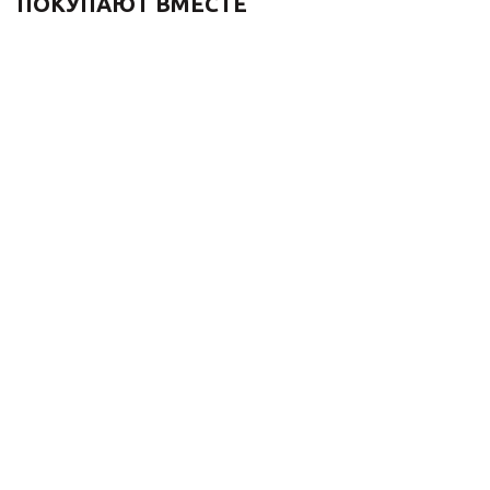
ПОКУПАЮТ ВМЕСТЕ
Гигиенический душ со
Гигиенический душ
смесителем 1760 ЛОФТ
встраиваемый со
3253CC матовый хром
смесителем ЭЛЕМЕНТ
EL28CB хром черный
31 460
₽
13 398
₽