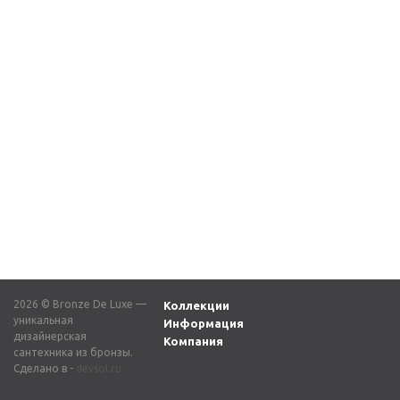
Смеситель для
Смеситель для
раковины ФОКУС
раковины СКАНДИ
24601CM хром
1451C хром
16 500
₽
13 283
₽
2026 © Bronze De Luxe —
Коллекции
уникальная
Информация
дизайнерская
Компания
сантехника из бронзы.
Сделано в -
devsol.ru