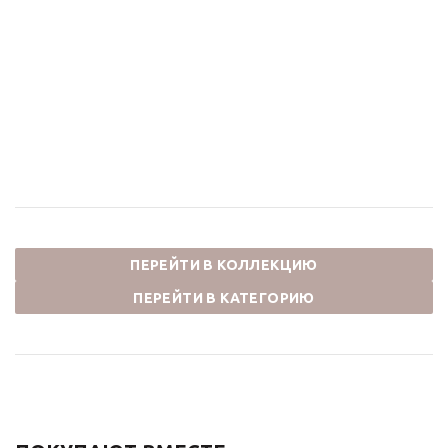
Душевая стойка без
Смеситель для ванны и
излива ФОКУС 24612CM
душа ФОКУС 24603CM
хром
хром
50 600
₽
33 220
₽
ПЕРЕЙТИ В КОЛЛЕКЦИЮ
ПЕРЕЙТИ В КАТЕГОРИЮ