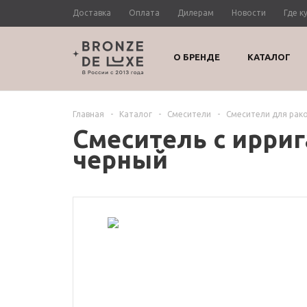
Доставка
Оплата
Дилерам
Новости
Где к
О БРЕНДЕ
КАТАЛОГ
Главная
-
Каталог
-
Смесители
-
Смесители для рак
Смеситель с ирри
черный