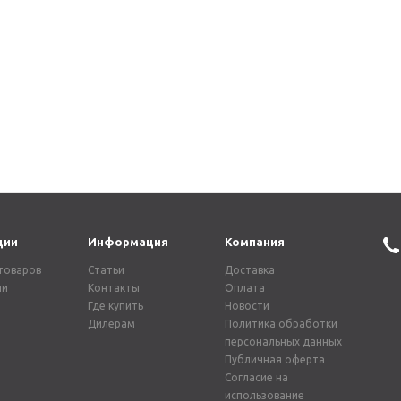
ь для
Смеситель для
Смесите
 АВАНГАРД
раковины ЛИБЕРТИ
ракови
рный
102B черный
1451B ч
13 306
₽
10 395
22 000
₽
19 008
₽
номия
6 600
₽
-
30
%
Экономия
5 702
₽
-
30
%
Э
ции
Информация
Компания
товаров
Статьи
Доставка
ии
Контакты
Оплата
Где купить
Новости
Дилерам
Политика обработки
персональных данных
Публичная оферта
Согласие на
использование