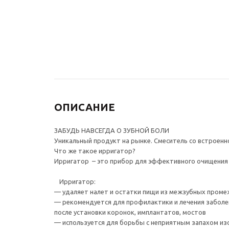
раковины СКАНДИ
раковины 
21971/1B без перелива,
перелива,
черный
3 740
₽
4 510
₽
ОПИСАНИЕ
ЗАБУДЬ НАВСЕГДА О ЗУБНОЙ БОЛИ
Уникальный продукт на рынке. Смеситель со встроенно
Что же такое ирригатор?
Ирригатор – это прибор для эффективного очищения В
⠀Ирригатор:
— удаляет налет и остатки пищи из межзубных проме
— рекомендуется для профилактики и лечения заболев
после установки коронок, имплантатов, мостов
— используется для борьбы с неприятным запахом изо