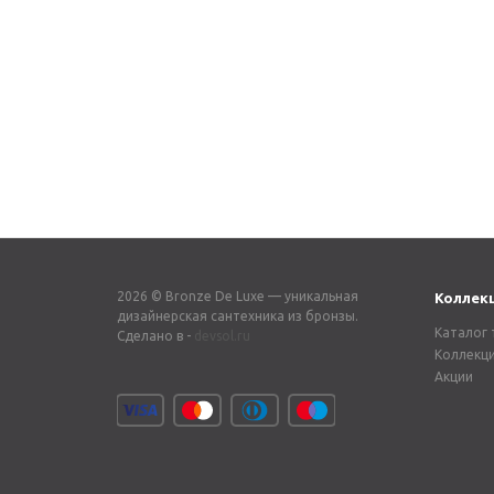
Смеситель для
Смесител
раковины АВАНГАРД
раковины
2030H черный
2010H че
17 325
₽
15 400
₽
24 750
₽
-
30
%
Экономия
7 425
₽
-
30
%
Эко
2026 © Bronze De Luxe — уникальная
Коллек
дизайнерская сантехника из бронзы.
Каталог 
Сделано в -
devsol.ru
Коллекц
Акции