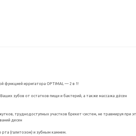
1001/1W без
АВАНГАРД 2039H
встраи
 белый
черный
14582-5
57 750
₽
56 210
82 500
₽
-
30
%
Экономия
24 750
₽
-
30
%
Э
й функцией ирригатора OPTIMAL — 2 в 1!
аших зубов от остатков пищи и бактерий, а также массажа дёсен
жутков, труднодоступных участков брекет-систем, не травмируя при э
аний десен
 рта (галитозом) и зубным камнем.