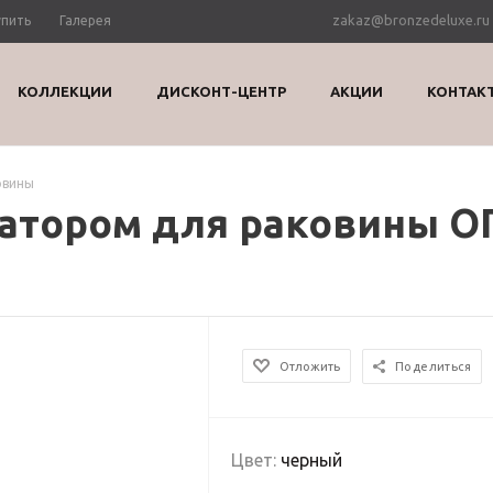
zakaz@bronzedeluxe.ru
упить
Галерея
КОЛЛЕКЦИИ
ДИСКОНТ-ЦЕНТР
АКЦИИ
КОНТАК
овины
гатором для раковины 
Отложить
Поделиться
Цвет:
черный