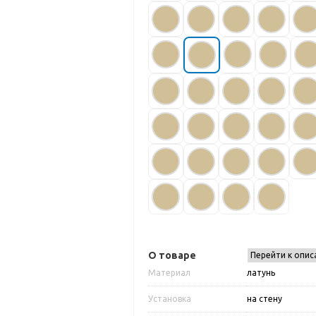
О товаре
Перейти к опис
Материал
латунь
Установка
на стену