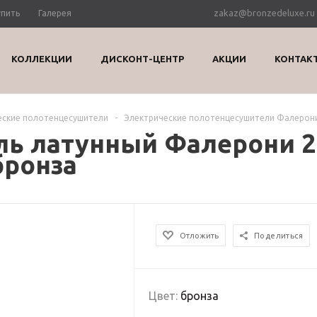
zakaz@bronzedeluxe.ru
упить
Галерея
КОЛЛЕКЦИИ
ДИСКОНТ-ЦЕНТР
АКЦИИ
КОНТАК
еские полотенцесушители
-
Электрические полотенцесушители Фалерон
ь латунный Фалерони 2 
бронза
Отложить
Поделиться
Цвет:
бронза