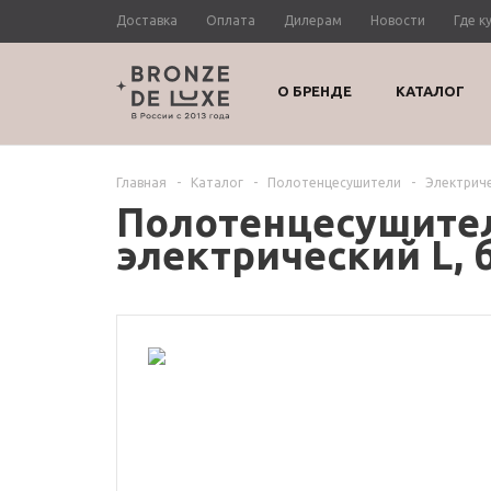
Доставка
Оплата
Дилерам
Новости
Где к
О БРЕНДЕ
КАТАЛОГ
Главная
-
Каталог
-
Полотенцесушители
-
Электрич
Полотенцесушител
электрический L, 