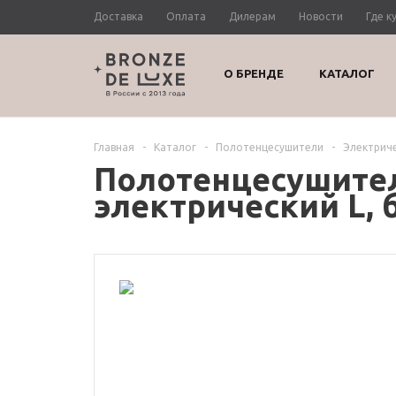
Доставка
Оплата
Дилерам
Новости
Где к
О БРЕНДЕ
КАТАЛОГ
Главная
-
Каталог
-
Полотенцесушители
-
Электрич
Полотенцесушител
электрический L, 