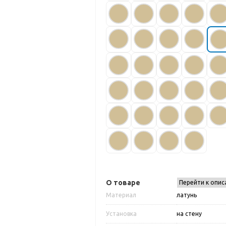
О товаре
Перейти к опис
Материал
латунь
Установка
на стену