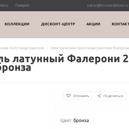
zakaz@bronzedeluxe.ru
упить
Галерея
КОЛЛЕКЦИИ
ДИСКОНТ-ЦЕНТР
АКЦИИ
КОНТАК
еские полотенцесушители
-
Электрические полотенцесушители Фалерон
ь латунный Фалерони 2 
бронза
Отложить
Поделиться
Цвет:
бронза