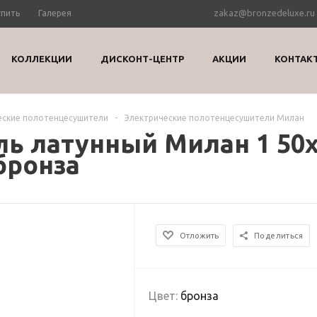
zakaz@bronzedeluxe.ru
упить
Галерея
КОЛЛЕКЦИИ
ДИСКОНТ-ЦЕНТР
АКЦИИ
КОНТАК
еские полотенцесушители
-
Электрические полотенцесушители Милан
ь латунный Милан 1 50х
бронза
Отложить
Поделиться
Цвет:
бронза