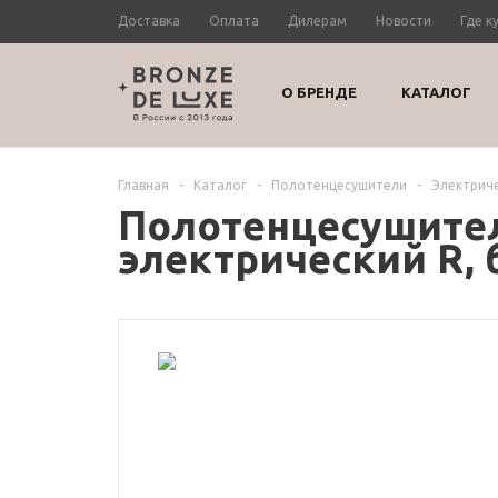
Доставка
Оплата
Дилерам
Новости
Где к
О БРЕНДЕ
КАТАЛОГ
Главная
-
Каталог
-
Полотенцесушители
-
Электрич
Полотенцесушител
электрический R, 