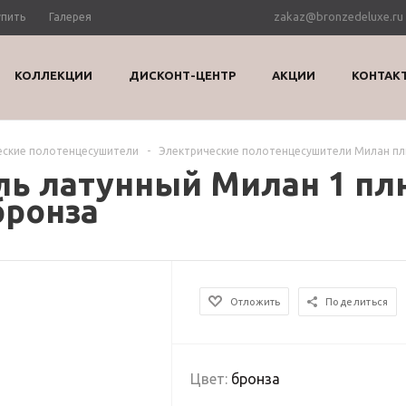
zakaz@bronzedeluxe.ru
упить
Галерея
КОЛЛЕКЦИИ
ДИСКОНТ-ЦЕНТР
АКЦИИ
КОНТАК
еские полотенцесушители
-
Электрические полотенцесушители Милан п
ь латунный Милан 1 плю
бронза
Отложить
Поделиться
Цвет:
бронза