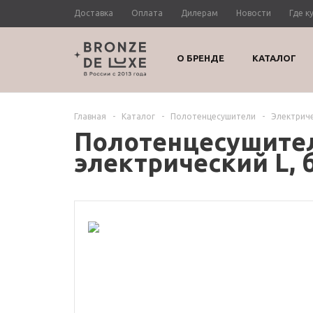
Доставка
Оплата
Дилерам
Новости
Где к
О БРЕНДЕ
КАТАЛОГ
Главная
-
Каталог
-
Полотенцесушители
-
Электрич
Полотенцесушител
электрический L, 