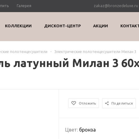
zakaz@bronzedeluxe.ru
упить
Галерея
КОЛЛЕКЦИИ
ДИСКОНТ-ЦЕНТР
АКЦИИ
КОНТАК
еские полотенцесушители
-
Электрические полотенцесушители Милан 3
ь латунный Милан 3 60х
Отложить
Поделиться
Цвет:
бронза