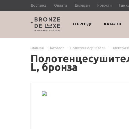
Доставка
Оплата
Дилерам
Новости
Где к
О БРЕНДЕ
КАТАЛОГ
Главная
-
Каталог
-
Полотенцесушители
-
Электрич
Полотенцесушител
L, бронза